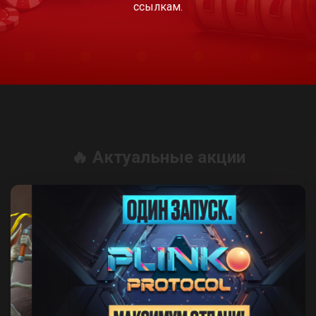
ссылкам.
🔥 Актуальные акции