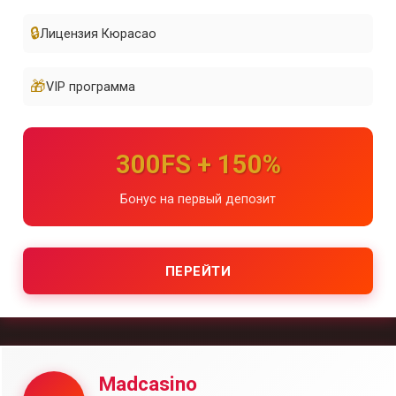
🔒
Лицензия Кюрасао
🎁
VIP программа
300FS + 150%
Бонус на первый депозит
ПЕРЕЙТИ
Madcasino