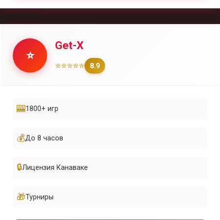
Get-X
⭐
⭐⭐⭐⭐⭐
8.9
🎰
1800+ игр
💰
До 8 часов
🔒
Лицензия Канаваке
🎁
Турниры