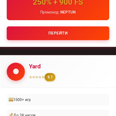
250% + 900 FS
Промокод:
NEPTUN
ПЕРЕЙТИ
Yard
🟢
⭐⭐⭐⭐⭐
9.7
🎰
1500+ игр
💰
До 24 часов