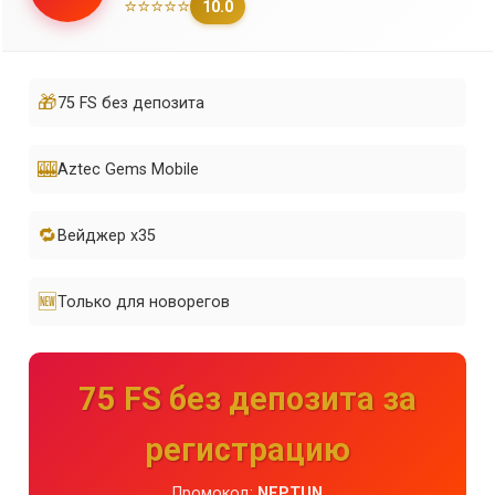
⭐⭐⭐⭐⭐
10.0
🎁
75 FS без депозита
🎰
Aztec Gems Mobile
🔁
Вейджер x35
🆕
Только для новорегов
75 FS без депозита за
регистрацию
Промокод:
NEPTUN