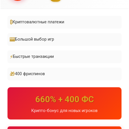
₿
Криптовалютные платежи
🎰
Большой выбор игр
⚡
Быстрые транзакции
🎁
400 фриспинов
660% + 400 ФС
Крипто-бонус для новых игроков