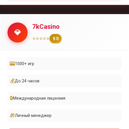
7kCasino
💎
⭐⭐⭐⭐⭐
9.0
🎰
1500+ игр
💰
До 24 часов
🔒
Международная лицензия
🎁
Личный менеджер