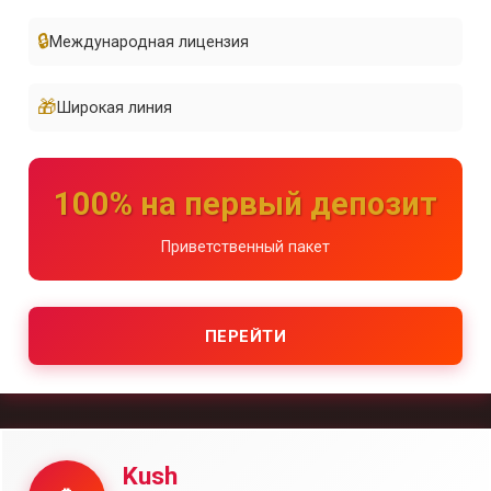
🔒
Международная лицензия
🎁
Широкая линия
100% на первый депозит
Приветственный пакет
ПЕРЕЙТИ
Kush