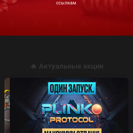
ссылкам.
🔥 Актуальные акции