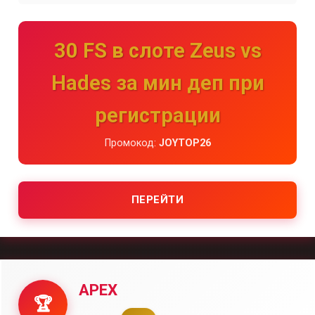
30 FS в слоте Zeus vs
Hades за мин деп при
регистрации
Промокод:
JOYTOP26
ПЕРЕЙТИ
APEX
🏆