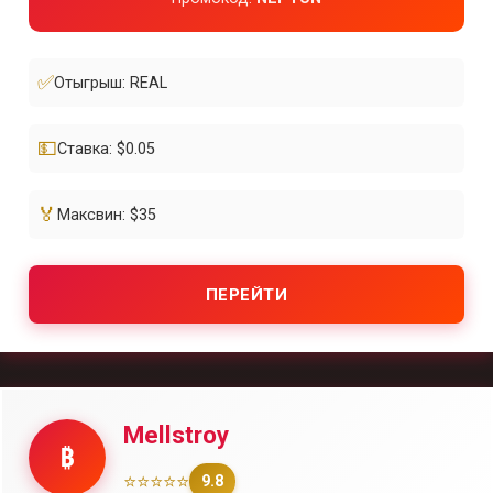
✅
Отыгрыш: REAL
💵
Ставка: $0.05
🏅
Максвин: $35
ПЕРЕЙТИ
Mellstroy
₿
⭐⭐⭐⭐⭐
9.8